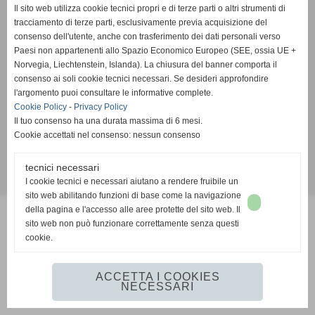
Tel. 057122222 Fax 057121948
Il sito web utilizza cookie tecnici propri e di terze parti o altri strumenti di
info@pafucecchio.it
tracciamento di terze parti, esclusivamente previa acquisizione del
consenso dell'utente, anche con trasferimento dei dati personali verso
Paesi non appartenenti allo Spazio Economico Europeo (SEE, ossia UE +
Norvegia, Liechtenstein, Islanda). La chiusura del banner comporta il
consenso ai soli cookie tecnici necessari. Se desideri approfondire
l'argomento puoi consultare le informative complete.
Cookie Policy
-
Privacy Policy
Il tuo consenso ha una durata massima di 6 mesi.
Cookie accettati nel consenso: nessun consenso
Privacy Policy
-
Cookie Policy
tecnici necessari
I cookie tecnici e necessari aiutano a rendere fruibile un
Realizzazione siti web www.sitoper.it
sito web abilitando funzioni di base come la navigazione
della pagina e l'accesso alle aree protette del sito web. Il
sito web non può funzionare correttamente senza questi
cookie.
ACCETTA I COOKIES
NECESSARI